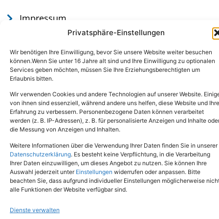
Impressum
Datenschutz
Privatsphäre-Einstellungen
Wir benötigen Ihre Einwilligung, bevor Sie unsere Website weiter besuchen
können.Wenn Sie unter 16 Jahre alt sind und Ihre Einwilligung zu optionalen
Services geben möchten, müssen Sie Ihre Erziehungsberechtigten um
Erlaubnis bitten.
Wir verwenden Cookies und andere Technologien auf unserer Website. Einig
von ihnen sind essenziell, während andere uns helfen, diese Website und Ihr
Erfahrung zu verbessern. Personenbezogene Daten können verarbeitet
werden (z. B. IP-Adressen), z. B. für personalisierte Anzeigen und Inhalte ode
Tel.: (02651) - 77438
info@tierheim-mayen.de
die Messung von Anzeigen und Inhalten.
In der Pluns 1, 56727 Mayen
Weitere Informationen über die Verwendung Ihrer Daten finden Sie in unserer
Datenschutzerklärung
. Es besteht keine Verpflichtung, in die Verarbeitung
Ihrer Daten einzuwilligen, um dieses Angebot zu nutzen. Sie können Ihre
Copyright © 2024. Alle Rechte vorbehalten.
Auswahl jederzeit unter
Einstellungen
widerrufen oder anpassen. Bitte
beachten Sie, dass aufgrund individueller Einstellungen möglicherweise nich
alle Funktionen der Website verfügbar sind.
Dienste verwalten