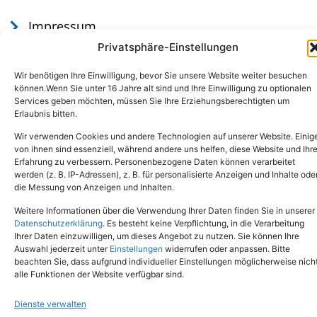
Impressum
Datenschutz
Privatsphäre-Einstellungen
Wir benötigen Ihre Einwilligung, bevor Sie unsere Website weiter besuchen
können.Wenn Sie unter 16 Jahre alt sind und Ihre Einwilligung zu optionalen
Services geben möchten, müssen Sie Ihre Erziehungsberechtigten um
Erlaubnis bitten.
Wir verwenden Cookies und andere Technologien auf unserer Website. Einig
von ihnen sind essenziell, während andere uns helfen, diese Website und Ihr
Erfahrung zu verbessern. Personenbezogene Daten können verarbeitet
werden (z. B. IP-Adressen), z. B. für personalisierte Anzeigen und Inhalte ode
Tel.: (02651) - 77438
info@tierheim-mayen.de
die Messung von Anzeigen und Inhalten.
In der Pluns 1, 56727 Mayen
Weitere Informationen über die Verwendung Ihrer Daten finden Sie in unserer
Datenschutzerklärung
. Es besteht keine Verpflichtung, in die Verarbeitung
Ihrer Daten einzuwilligen, um dieses Angebot zu nutzen. Sie können Ihre
Copyright © 2024. Alle Rechte vorbehalten.
Auswahl jederzeit unter
Einstellungen
widerrufen oder anpassen. Bitte
beachten Sie, dass aufgrund individueller Einstellungen möglicherweise nich
alle Funktionen der Website verfügbar sind.
Dienste verwalten