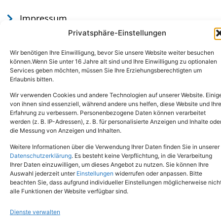
Impressum
Datenschutz
Privatsphäre-Einstellungen
Wir benötigen Ihre Einwilligung, bevor Sie unsere Website weiter besuchen
können.Wenn Sie unter 16 Jahre alt sind und Ihre Einwilligung zu optionalen
Services geben möchten, müssen Sie Ihre Erziehungsberechtigten um
Erlaubnis bitten.
Wir verwenden Cookies und andere Technologien auf unserer Website. Einig
von ihnen sind essenziell, während andere uns helfen, diese Website und Ihr
Erfahrung zu verbessern. Personenbezogene Daten können verarbeitet
werden (z. B. IP-Adressen), z. B. für personalisierte Anzeigen und Inhalte ode
Tel.: (02651) - 77438
info@tierheim-mayen.de
die Messung von Anzeigen und Inhalten.
In der Pluns 1, 56727 Mayen
Weitere Informationen über die Verwendung Ihrer Daten finden Sie in unserer
Datenschutzerklärung
. Es besteht keine Verpflichtung, in die Verarbeitung
Ihrer Daten einzuwilligen, um dieses Angebot zu nutzen. Sie können Ihre
Copyright © 2024. Alle Rechte vorbehalten.
Auswahl jederzeit unter
Einstellungen
widerrufen oder anpassen. Bitte
beachten Sie, dass aufgrund individueller Einstellungen möglicherweise nich
alle Funktionen der Website verfügbar sind.
Dienste verwalten