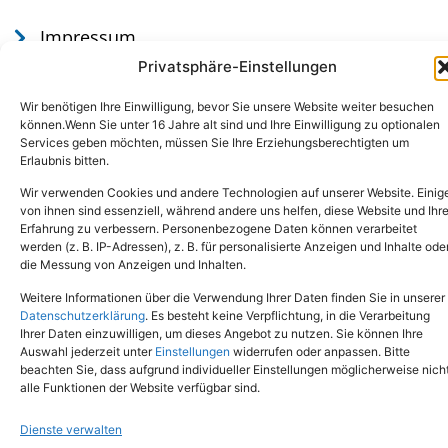
Impressum
Datenschutz
Privatsphäre-Einstellungen
Wir benötigen Ihre Einwilligung, bevor Sie unsere Website weiter besuchen
können.Wenn Sie unter 16 Jahre alt sind und Ihre Einwilligung zu optionalen
Services geben möchten, müssen Sie Ihre Erziehungsberechtigten um
Erlaubnis bitten.
Wir verwenden Cookies und andere Technologien auf unserer Website. Einig
von ihnen sind essenziell, während andere uns helfen, diese Website und Ihr
Erfahrung zu verbessern. Personenbezogene Daten können verarbeitet
werden (z. B. IP-Adressen), z. B. für personalisierte Anzeigen und Inhalte ode
Tel.: (02651) - 77438
info@tierheim-mayen.de
die Messung von Anzeigen und Inhalten.
In der Pluns 1, 56727 Mayen
Weitere Informationen über die Verwendung Ihrer Daten finden Sie in unserer
Datenschutzerklärung
. Es besteht keine Verpflichtung, in die Verarbeitung
Ihrer Daten einzuwilligen, um dieses Angebot zu nutzen. Sie können Ihre
Copyright © 2024. Alle Rechte vorbehalten.
Auswahl jederzeit unter
Einstellungen
widerrufen oder anpassen. Bitte
beachten Sie, dass aufgrund individueller Einstellungen möglicherweise nich
alle Funktionen der Website verfügbar sind.
Dienste verwalten