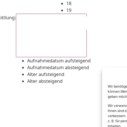
18
19
ittlung
:
Aufnahmedatum absteigend
Aufnahmedatum aufsteigend
Aufnahmedatum absteigend
Alter aufsteigend
Alter absteigend
Wir benötig
können.Wenn 
geben möcht
Wir verwend
ihnen sind e
verbessern.
z. B. für p
Inhalten.