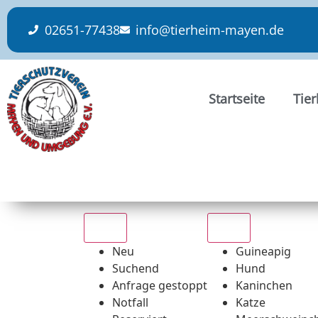
content
02651-77438
info@tierheim-mayen.de
Startseite
Tie
Alle
Alle
Neu
Guineapig
Suchend
Hund
Anfrage gestoppt
Kaninchen
Notfall
Katze