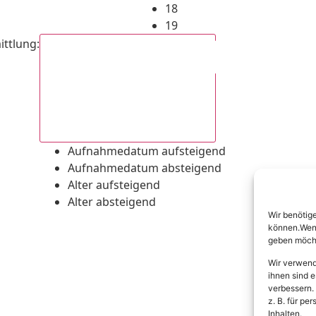
18
19
ittlung
:
Aufnahmedatum absteigend
Aufnahmedatum aufsteigend
Aufnahmedatum absteigend
Alter aufsteigend
Alter absteigend
Wir benötig
können.Wenn 
geben möcht
Wir verwend
ihnen sind e
verbessern.
z. B. für p
Inhalten.