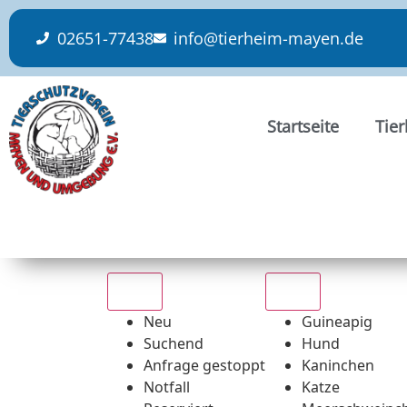
content
02651-77438
info@tierheim-mayen.de
Startseite
Tie
Alle
Alle
Neu
Guineapig
Suchend
Hund
Anfrage gestoppt
Kaninchen
Notfall
Katze