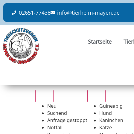
content
02651-77438
info@tierheim-mayen.de
Startseite
Tie
Alle
Alle
Neu
Guineapig
Suchend
Hund
Anfrage gestoppt
Kaninchen
Notfall
Katze