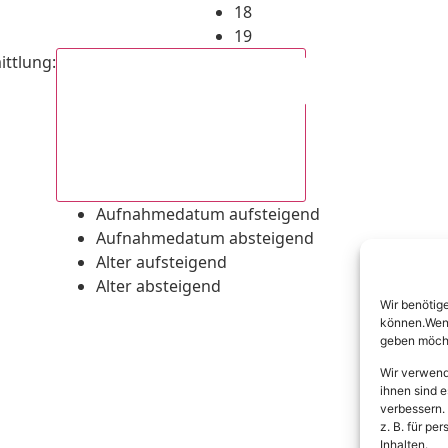
18
19
ittlung
:
Aufnahmedatum absteigend
Aufnahmedatum aufsteigend
Aufnahmedatum absteigend
Alter aufsteigend
Alter absteigend
Wir benötig
können.Wenn 
geben möcht
Wir verwend
ihnen sind e
verbessern.
z. B. für p
Inhalten.