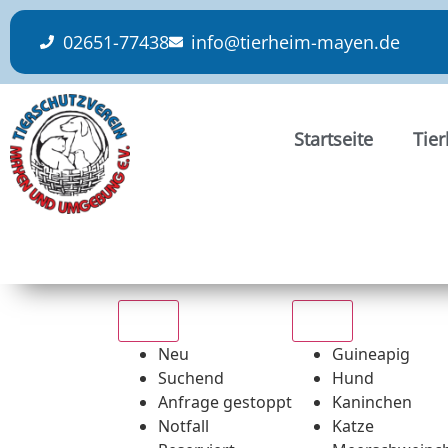
content
02651-77438
info@tierheim-mayen.de
Startseite
Tie
Alle
Alle
Neu
Guineapig
Suchend
Hund
Anfrage gestoppt
Kaninchen
Notfall
Katze