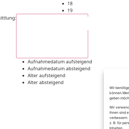
18
19
ittlung
:
Aufnahmedatum absteigend
Aufnahmedatum aufsteigend
Aufnahmedatum absteigend
Alter aufsteigend
Alter absteigend
Wir benötig
können.Wenn 
geben möcht
Wir verwend
ihnen sind e
verbessern.
z. B. für p
Inhalten.