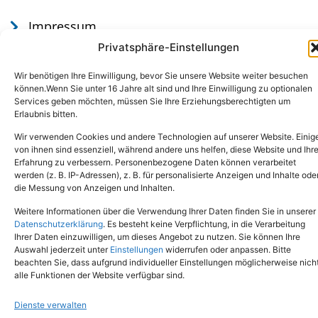
Impressum
Datenschutz
Privatsphäre-Einstellungen
Wir benötigen Ihre Einwilligung, bevor Sie unsere Website weiter besuchen
können.Wenn Sie unter 16 Jahre alt sind und Ihre Einwilligung zu optionalen
Services geben möchten, müssen Sie Ihre Erziehungsberechtigten um
Erlaubnis bitten.
Wir verwenden Cookies und andere Technologien auf unserer Website. Einig
von ihnen sind essenziell, während andere uns helfen, diese Website und Ihr
Erfahrung zu verbessern. Personenbezogene Daten können verarbeitet
werden (z. B. IP-Adressen), z. B. für personalisierte Anzeigen und Inhalte ode
Tel.: (02651) - 77438
info@tierheim-mayen.de
die Messung von Anzeigen und Inhalten.
In der Pluns 1, 56727 Mayen
Weitere Informationen über die Verwendung Ihrer Daten finden Sie in unserer
Datenschutzerklärung
. Es besteht keine Verpflichtung, in die Verarbeitung
Ihrer Daten einzuwilligen, um dieses Angebot zu nutzen. Sie können Ihre
Copyright © 2024. Alle Rechte vorbehalten.
Auswahl jederzeit unter
Einstellungen
widerrufen oder anpassen. Bitte
beachten Sie, dass aufgrund individueller Einstellungen möglicherweise nich
alle Funktionen der Website verfügbar sind.
Dienste verwalten