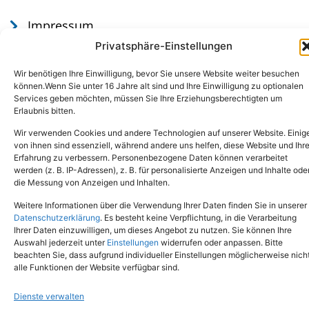
Impressum
Datenschutz
Privatsphäre-Einstellungen
Wir benötigen Ihre Einwilligung, bevor Sie unsere Website weiter besuchen
können.Wenn Sie unter 16 Jahre alt sind und Ihre Einwilligung zu optionalen
Services geben möchten, müssen Sie Ihre Erziehungsberechtigten um
Erlaubnis bitten.
Wir verwenden Cookies und andere Technologien auf unserer Website. Einig
von ihnen sind essenziell, während andere uns helfen, diese Website und Ihr
Erfahrung zu verbessern. Personenbezogene Daten können verarbeitet
werden (z. B. IP-Adressen), z. B. für personalisierte Anzeigen und Inhalte ode
Tel.: (02651) - 77438
info@tierheim-mayen.de
die Messung von Anzeigen und Inhalten.
In der Pluns 1, 56727 Mayen
Weitere Informationen über die Verwendung Ihrer Daten finden Sie in unserer
Datenschutzerklärung
. Es besteht keine Verpflichtung, in die Verarbeitung
Ihrer Daten einzuwilligen, um dieses Angebot zu nutzen. Sie können Ihre
Copyright © 2024. Alle Rechte vorbehalten.
Auswahl jederzeit unter
Einstellungen
widerrufen oder anpassen. Bitte
beachten Sie, dass aufgrund individueller Einstellungen möglicherweise nich
alle Funktionen der Website verfügbar sind.
Dienste verwalten