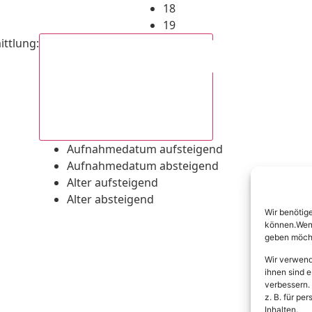
18
19
ittlung
:
Aufnahmedatum absteigend
Aufnahmedatum aufsteigend
Aufnahmedatum absteigend
Alter aufsteigend
Alter absteigend
Wir benötig
können.Wenn 
geben möcht
Wir verwend
ihnen sind e
verbessern.
z. B. für p
Inhalten.