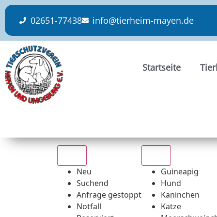
content
02651-77438
info@tierheim-mayen.de
Startseite
Tie
Alle
Alle
Neu
Guineapig
Suchend
Hund
Anfrage gestoppt
Kaninchen
Notfall
Katze