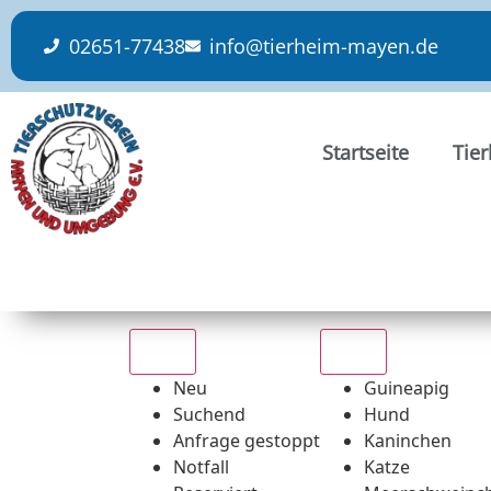
content
02651-77438
info@tierheim-mayen.de
Startseite
Tie
Alle
Alle
Neu
Guineapig
Suchend
Hund
Anfrage gestoppt
Kaninchen
Notfall
Katze