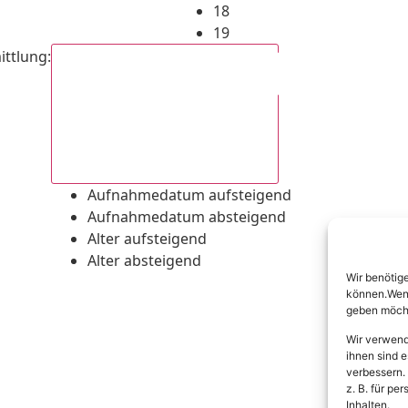
18
19
ittlung
:
Aufnahmedatum absteigend
Aufnahmedatum aufsteigend
Aufnahmedatum absteigend
Alter aufsteigend
Alter absteigend
Wir benötig
können.Wenn 
geben möcht
Wir verwend
ihnen sind e
verbessern.
z. B. für p
Inhalten.