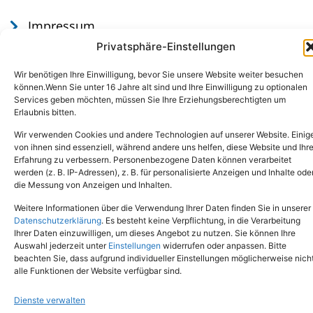
Impressum
Datenschutz
Privatsphäre-Einstellungen
Wir benötigen Ihre Einwilligung, bevor Sie unsere Website weiter besuchen
können.Wenn Sie unter 16 Jahre alt sind und Ihre Einwilligung zu optionalen
Services geben möchten, müssen Sie Ihre Erziehungsberechtigten um
Erlaubnis bitten.
Wir verwenden Cookies und andere Technologien auf unserer Website. Einig
von ihnen sind essenziell, während andere uns helfen, diese Website und Ihr
Erfahrung zu verbessern. Personenbezogene Daten können verarbeitet
werden (z. B. IP-Adressen), z. B. für personalisierte Anzeigen und Inhalte ode
Tel.: (02651) - 77438
info@tierheim-mayen.de
die Messung von Anzeigen und Inhalten.
In der Pluns 1, 56727 Mayen
Weitere Informationen über die Verwendung Ihrer Daten finden Sie in unserer
Datenschutzerklärung
. Es besteht keine Verpflichtung, in die Verarbeitung
Ihrer Daten einzuwilligen, um dieses Angebot zu nutzen. Sie können Ihre
Copyright © 2024. Alle Rechte vorbehalten.
Auswahl jederzeit unter
Einstellungen
widerrufen oder anpassen. Bitte
beachten Sie, dass aufgrund individueller Einstellungen möglicherweise nich
alle Funktionen der Website verfügbar sind.
Dienste verwalten