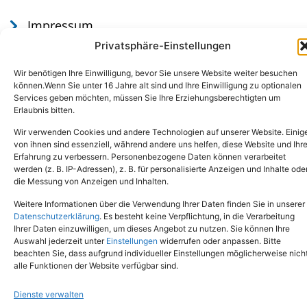
Impressum
Datenschutz
Privatsphäre-Einstellungen
Wir benötigen Ihre Einwilligung, bevor Sie unsere Website weiter besuchen
können.Wenn Sie unter 16 Jahre alt sind und Ihre Einwilligung zu optionalen
Services geben möchten, müssen Sie Ihre Erziehungsberechtigten um
Erlaubnis bitten.
Wir verwenden Cookies und andere Technologien auf unserer Website. Einig
von ihnen sind essenziell, während andere uns helfen, diese Website und Ihr
Erfahrung zu verbessern. Personenbezogene Daten können verarbeitet
werden (z. B. IP-Adressen), z. B. für personalisierte Anzeigen und Inhalte ode
Tel.: (02651) - 77438
info@tierheim-mayen.de
die Messung von Anzeigen und Inhalten.
In der Pluns 1, 56727 Mayen
Weitere Informationen über die Verwendung Ihrer Daten finden Sie in unserer
Datenschutzerklärung
. Es besteht keine Verpflichtung, in die Verarbeitung
Ihrer Daten einzuwilligen, um dieses Angebot zu nutzen. Sie können Ihre
Copyright © 2024. Alle Rechte vorbehalten.
Auswahl jederzeit unter
Einstellungen
widerrufen oder anpassen. Bitte
beachten Sie, dass aufgrund individueller Einstellungen möglicherweise nich
alle Funktionen der Website verfügbar sind.
Dienste verwalten