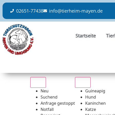
content
02651-77438
info@tierheim-mayen.de
Startseite
Tie
Alle
Alle
Neu
Guineapig
Suchend
Hund
Anfrage gestoppt
Kaninchen
Notfall
Katze