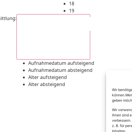
18
19
ittlung
:
Aufnahmedatum absteigend
Aufnahmedatum aufsteigend
Aufnahmedatum absteigend
Alter aufsteigend
Alter absteigend
Wir benötig
können.Wenn 
geben möcht
Wir verwend
ihnen sind e
verbessern.
z. B. für p
Inhalten.