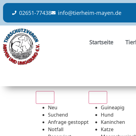
content
02651-77438
info@tierheim-mayen.de
Startseite
Tie
Alle
Alle
Neu
Guineapig
Suchend
Hund
Anfrage gestoppt
Kaninchen
Notfall
Katze