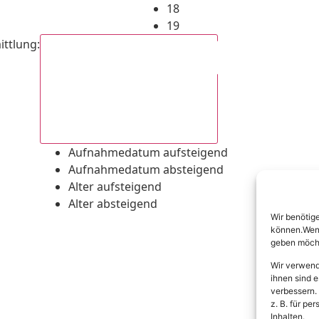
18
19
ittlung
:
Aufnahmedatum absteigend
Aufnahmedatum aufsteigend
Aufnahmedatum absteigend
Alter aufsteigend
Alter absteigend
Wir benötig
können.Wenn 
geben möcht
Wir verwend
ihnen sind e
verbessern.
z. B. für p
Inhalten.