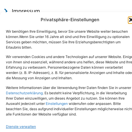
Impressum
Datenschutz
Privatsphäre-Einstellungen
Wir benötigen Ihre Einwilligung, bevor Sie unsere Website weiter besuchen
können.Wenn Sie unter 16 Jahre alt sind und Ihre Einwilligung zu optionalen
Services geben möchten, müssen Sie Ihre Erziehungsberechtigten um
Erlaubnis bitten.
Wir verwenden Cookies und andere Technologien auf unserer Website. Einig
von ihnen sind essenziell, während andere uns helfen, diese Website und Ihr
Erfahrung zu verbessern. Personenbezogene Daten können verarbeitet
werden (z. B. IP-Adressen), z. B. für personalisierte Anzeigen und Inhalte ode
Tel.: (02651) - 77438
info@tierheim-mayen.de
die Messung von Anzeigen und Inhalten.
In der Pluns 1, 56727 Mayen
Weitere Informationen über die Verwendung Ihrer Daten finden Sie in unserer
Datenschutzerklärung
. Es besteht keine Verpflichtung, in die Verarbeitung
Ihrer Daten einzuwilligen, um dieses Angebot zu nutzen. Sie können Ihre
Copyright © 2024. Alle Rechte vorbehalten.
Auswahl jederzeit unter
Einstellungen
widerrufen oder anpassen. Bitte
beachten Sie, dass aufgrund individueller Einstellungen möglicherweise nich
alle Funktionen der Website verfügbar sind.
Dienste verwalten