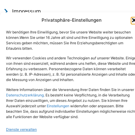
Impressum
Datenschutz
Privatsphäre-Einstellungen
Wir benötigen Ihre Einwilligung, bevor Sie unsere Website weiter besuchen
können.Wenn Sie unter 16 Jahre alt sind und Ihre Einwilligung zu optionalen
Services geben möchten, müssen Sie Ihre Erziehungsberechtigten um
Erlaubnis bitten.
Wir verwenden Cookies und andere Technologien auf unserer Website. Einig
von ihnen sind essenziell, während andere uns helfen, diese Website und Ihr
Erfahrung zu verbessern. Personenbezogene Daten können verarbeitet
werden (z. B. IP-Adressen), z. B. für personalisierte Anzeigen und Inhalte ode
Tel.: (02651) - 77438
info@tierheim-mayen.de
die Messung von Anzeigen und Inhalten.
In der Pluns 1, 56727 Mayen
Weitere Informationen über die Verwendung Ihrer Daten finden Sie in unserer
Datenschutzerklärung
. Es besteht keine Verpflichtung, in die Verarbeitung
Ihrer Daten einzuwilligen, um dieses Angebot zu nutzen. Sie können Ihre
Copyright © 2024. Alle Rechte vorbehalten.
Auswahl jederzeit unter
Einstellungen
widerrufen oder anpassen. Bitte
beachten Sie, dass aufgrund individueller Einstellungen möglicherweise nich
alle Funktionen der Website verfügbar sind.
Dienste verwalten