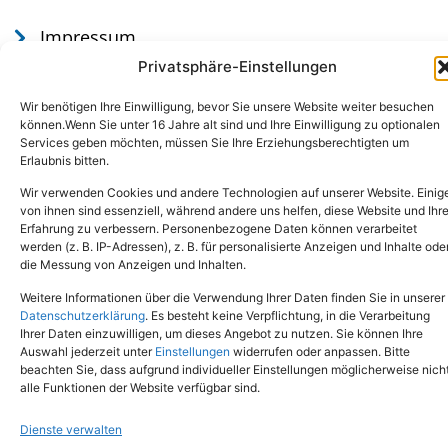
Impressum
Datenschutz
Privatsphäre-Einstellungen
Wir benötigen Ihre Einwilligung, bevor Sie unsere Website weiter besuchen
können.Wenn Sie unter 16 Jahre alt sind und Ihre Einwilligung zu optionalen
Services geben möchten, müssen Sie Ihre Erziehungsberechtigten um
Erlaubnis bitten.
Wir verwenden Cookies und andere Technologien auf unserer Website. Einig
von ihnen sind essenziell, während andere uns helfen, diese Website und Ihr
Erfahrung zu verbessern. Personenbezogene Daten können verarbeitet
werden (z. B. IP-Adressen), z. B. für personalisierte Anzeigen und Inhalte ode
Tel.: (02651) - 77438
info@tierheim-mayen.de
die Messung von Anzeigen und Inhalten.
In der Pluns 1, 56727 Mayen
Weitere Informationen über die Verwendung Ihrer Daten finden Sie in unserer
Datenschutzerklärung
. Es besteht keine Verpflichtung, in die Verarbeitung
Ihrer Daten einzuwilligen, um dieses Angebot zu nutzen. Sie können Ihre
Copyright © 2024. Alle Rechte vorbehalten.
Auswahl jederzeit unter
Einstellungen
widerrufen oder anpassen. Bitte
beachten Sie, dass aufgrund individueller Einstellungen möglicherweise nich
alle Funktionen der Website verfügbar sind.
Dienste verwalten