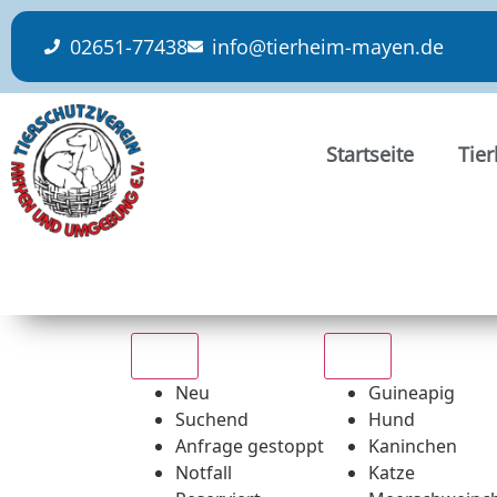
content
02651-77438
info@tierheim-mayen.de
Startseite
Tie
Alle
Alle
Neu
Guineapig
Suchend
Hund
Anfrage gestoppt
Kaninchen
Notfall
Katze