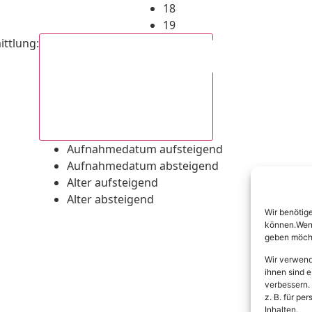
18
19
ittlung
:
Aufnahmedatum absteigend
Aufnahmedatum aufsteigend
Aufnahmedatum absteigend
Alter aufsteigend
Alter absteigend
Wir benötig
können.Wenn 
geben möcht
Wir verwend
ihnen sind e
verbessern.
z. B. für p
Inhalten.