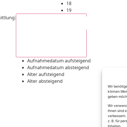
18
19
ittlung
:
Aufnahmedatum absteigend
Aufnahmedatum aufsteigend
Aufnahmedatum absteigend
Alter aufsteigend
Alter absteigend
Wir benötig
können.Wenn 
geben möcht
Wir verwend
ihnen sind e
verbessern.
z. B. für p
Inhalten.