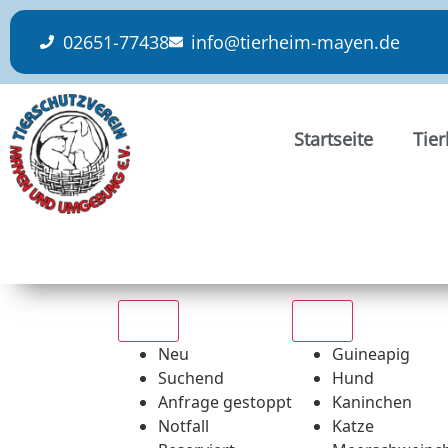
content
02651-77438
info@tierheim-mayen.de
Startseite
Tie
Alle
Alle
Neu
Guineapig
Suchend
Hund
Anfrage gestoppt
Kaninchen
Notfall
Katze