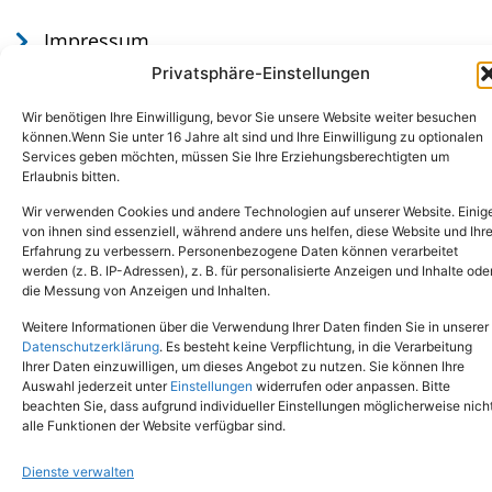
Impressum
Datenschutz
Privatsphäre-Einstellungen
Wir benötigen Ihre Einwilligung, bevor Sie unsere Website weiter besuchen
können.Wenn Sie unter 16 Jahre alt sind und Ihre Einwilligung zu optionalen
Services geben möchten, müssen Sie Ihre Erziehungsberechtigten um
Erlaubnis bitten.
Wir verwenden Cookies und andere Technologien auf unserer Website. Einig
von ihnen sind essenziell, während andere uns helfen, diese Website und Ihr
Erfahrung zu verbessern. Personenbezogene Daten können verarbeitet
werden (z. B. IP-Adressen), z. B. für personalisierte Anzeigen und Inhalte ode
Tel.: (02651) - 77438
info@tierheim-mayen.de
die Messung von Anzeigen und Inhalten.
In der Pluns 1, 56727 Mayen
Weitere Informationen über die Verwendung Ihrer Daten finden Sie in unserer
Datenschutzerklärung
. Es besteht keine Verpflichtung, in die Verarbeitung
Ihrer Daten einzuwilligen, um dieses Angebot zu nutzen. Sie können Ihre
Copyright © 2024. Alle Rechte vorbehalten.
Auswahl jederzeit unter
Einstellungen
widerrufen oder anpassen. Bitte
beachten Sie, dass aufgrund individueller Einstellungen möglicherweise nich
alle Funktionen der Website verfügbar sind.
Dienste verwalten