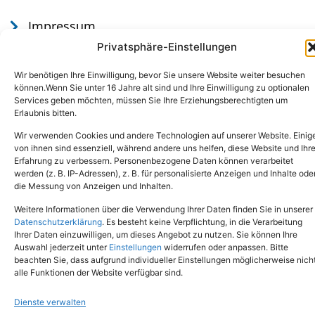
Impressum
Datenschutz
Privatsphäre-Einstellungen
Wir benötigen Ihre Einwilligung, bevor Sie unsere Website weiter besuchen
können.Wenn Sie unter 16 Jahre alt sind und Ihre Einwilligung zu optionalen
Services geben möchten, müssen Sie Ihre Erziehungsberechtigten um
Erlaubnis bitten.
Wir verwenden Cookies und andere Technologien auf unserer Website. Einig
von ihnen sind essenziell, während andere uns helfen, diese Website und Ihr
Erfahrung zu verbessern. Personenbezogene Daten können verarbeitet
werden (z. B. IP-Adressen), z. B. für personalisierte Anzeigen und Inhalte ode
Tel.: (02651) - 77438
info@tierheim-mayen.de
die Messung von Anzeigen und Inhalten.
In der Pluns 1, 56727 Mayen
Weitere Informationen über die Verwendung Ihrer Daten finden Sie in unserer
Datenschutzerklärung
. Es besteht keine Verpflichtung, in die Verarbeitung
Ihrer Daten einzuwilligen, um dieses Angebot zu nutzen. Sie können Ihre
Copyright © 2024. Alle Rechte vorbehalten.
Auswahl jederzeit unter
Einstellungen
widerrufen oder anpassen. Bitte
beachten Sie, dass aufgrund individueller Einstellungen möglicherweise nich
alle Funktionen der Website verfügbar sind.
Dienste verwalten