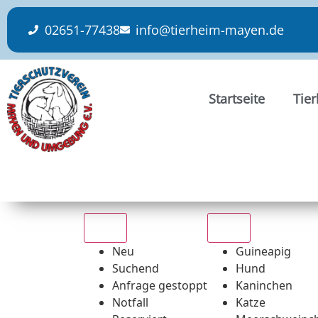
content
02651-77438
info@tierheim-mayen.de
Startseite
Tie
Alle
Alle
Neu
Guineapig
Suchend
Hund
Anfrage gestoppt
Kaninchen
Notfall
Katze