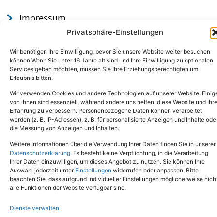
Impressum
Datenschutz
Privatsphäre-Einstellungen
Wir benötigen Ihre Einwilligung, bevor Sie unsere Website weiter besuchen
können.Wenn Sie unter 16 Jahre alt sind und Ihre Einwilligung zu optionalen
Services geben möchten, müssen Sie Ihre Erziehungsberechtigten um
Erlaubnis bitten.
Wir verwenden Cookies und andere Technologien auf unserer Website. Einig
von ihnen sind essenziell, während andere uns helfen, diese Website und Ihr
Erfahrung zu verbessern. Personenbezogene Daten können verarbeitet
werden (z. B. IP-Adressen), z. B. für personalisierte Anzeigen und Inhalte ode
Tel.: (02651) - 77438
info@tierheim-mayen.de
die Messung von Anzeigen und Inhalten.
In der Pluns 1, 56727 Mayen
Weitere Informationen über die Verwendung Ihrer Daten finden Sie in unserer
Datenschutzerklärung
. Es besteht keine Verpflichtung, in die Verarbeitung
Ihrer Daten einzuwilligen, um dieses Angebot zu nutzen. Sie können Ihre
Copyright © 2024. Alle Rechte vorbehalten.
Auswahl jederzeit unter
Einstellungen
widerrufen oder anpassen. Bitte
beachten Sie, dass aufgrund individueller Einstellungen möglicherweise nich
alle Funktionen der Website verfügbar sind.
Dienste verwalten