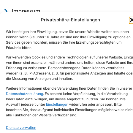
Impressum
Datenschutz
Privatsphäre-Einstellungen
Wir benötigen Ihre Einwilligung, bevor Sie unsere Website weiter besuchen
können.Wenn Sie unter 16 Jahre alt sind und Ihre Einwilligung zu optionalen
Services geben möchten, müssen Sie Ihre Erziehungsberechtigten um
Erlaubnis bitten.
Wir verwenden Cookies und andere Technologien auf unserer Website. Einig
von ihnen sind essenziell, während andere uns helfen, diese Website und Ihr
Erfahrung zu verbessern. Personenbezogene Daten können verarbeitet
werden (z. B. IP-Adressen), z. B. für personalisierte Anzeigen und Inhalte ode
Tel.: (02651) - 77438
info@tierheim-mayen.de
die Messung von Anzeigen und Inhalten.
In der Pluns 1, 56727 Mayen
Weitere Informationen über die Verwendung Ihrer Daten finden Sie in unserer
Datenschutzerklärung
. Es besteht keine Verpflichtung, in die Verarbeitung
Ihrer Daten einzuwilligen, um dieses Angebot zu nutzen. Sie können Ihre
Copyright © 2024. Alle Rechte vorbehalten.
Auswahl jederzeit unter
Einstellungen
widerrufen oder anpassen. Bitte
beachten Sie, dass aufgrund individueller Einstellungen möglicherweise nich
alle Funktionen der Website verfügbar sind.
Dienste verwalten