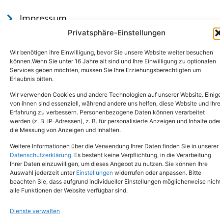
Impressum
Datenschutz
Privatsphäre-Einstellungen
Wir benötigen Ihre Einwilligung, bevor Sie unsere Website weiter besuchen
können.Wenn Sie unter 16 Jahre alt sind und Ihre Einwilligung zu optionalen
Services geben möchten, müssen Sie Ihre Erziehungsberechtigten um
Erlaubnis bitten.
Wir verwenden Cookies und andere Technologien auf unserer Website. Einig
von ihnen sind essenziell, während andere uns helfen, diese Website und Ihr
Erfahrung zu verbessern. Personenbezogene Daten können verarbeitet
werden (z. B. IP-Adressen), z. B. für personalisierte Anzeigen und Inhalte ode
Tel.: (02651) - 77438
info@tierheim-mayen.de
die Messung von Anzeigen und Inhalten.
In der Pluns 1, 56727 Mayen
Weitere Informationen über die Verwendung Ihrer Daten finden Sie in unserer
Datenschutzerklärung
. Es besteht keine Verpflichtung, in die Verarbeitung
Ihrer Daten einzuwilligen, um dieses Angebot zu nutzen. Sie können Ihre
Copyright © 2024. Alle Rechte vorbehalten.
Auswahl jederzeit unter
Einstellungen
widerrufen oder anpassen. Bitte
beachten Sie, dass aufgrund individueller Einstellungen möglicherweise nich
alle Funktionen der Website verfügbar sind.
Dienste verwalten