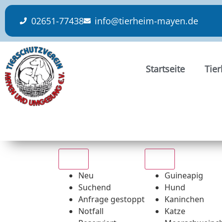
content
02651-77438
info@tierheim-mayen.de
Startseite
Tie
Alle
Alle
Neu
Guineapig
Suchend
Hund
Anfrage gestoppt
Kaninchen
Notfall
Katze