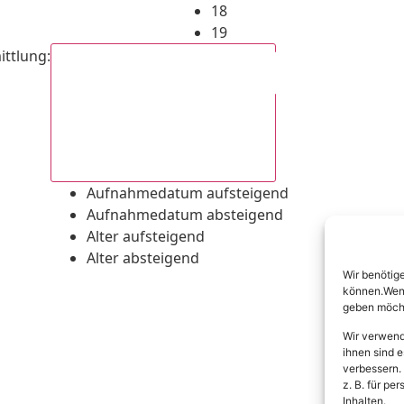
18
19
ittlung
:
Aufnahmedatum absteigend
Aufnahmedatum aufsteigend
Aufnahmedatum absteigend
Alter aufsteigend
Alter absteigend
Wir benötig
können.Wenn 
geben möcht
Wir verwend
ihnen sind e
verbessern.
z. B. für p
Inhalten.