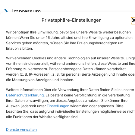
Impressum
Datenschutz
Privatsphäre-Einstellungen
Wir benötigen Ihre Einwilligung, bevor Sie unsere Website weiter besuchen
können.Wenn Sie unter 16 Jahre alt sind und Ihre Einwilligung zu optionalen
Services geben möchten, müssen Sie Ihre Erziehungsberechtigten um
Erlaubnis bitten.
Wir verwenden Cookies und andere Technologien auf unserer Website. Einig
von ihnen sind essenziell, während andere uns helfen, diese Website und Ihr
Erfahrung zu verbessern. Personenbezogene Daten können verarbeitet
werden (z. B. IP-Adressen), z. B. für personalisierte Anzeigen und Inhalte ode
Tel.: (02651) - 77438
info@tierheim-mayen.de
die Messung von Anzeigen und Inhalten.
In der Pluns 1, 56727 Mayen
Weitere Informationen über die Verwendung Ihrer Daten finden Sie in unserer
Datenschutzerklärung
. Es besteht keine Verpflichtung, in die Verarbeitung
Ihrer Daten einzuwilligen, um dieses Angebot zu nutzen. Sie können Ihre
Copyright © 2024. Alle Rechte vorbehalten.
Auswahl jederzeit unter
Einstellungen
widerrufen oder anpassen. Bitte
beachten Sie, dass aufgrund individueller Einstellungen möglicherweise nich
alle Funktionen der Website verfügbar sind.
Dienste verwalten