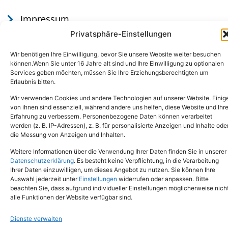
Impressum
Datenschutz
Privatsphäre-Einstellungen
Wir benötigen Ihre Einwilligung, bevor Sie unsere Website weiter besuchen
können.Wenn Sie unter 16 Jahre alt sind und Ihre Einwilligung zu optionalen
Services geben möchten, müssen Sie Ihre Erziehungsberechtigten um
Erlaubnis bitten.
Wir verwenden Cookies und andere Technologien auf unserer Website. Einig
von ihnen sind essenziell, während andere uns helfen, diese Website und Ihr
Erfahrung zu verbessern. Personenbezogene Daten können verarbeitet
werden (z. B. IP-Adressen), z. B. für personalisierte Anzeigen und Inhalte ode
Tel.: (02651) - 77438
info@tierheim-mayen.de
die Messung von Anzeigen und Inhalten.
In der Pluns 1, 56727 Mayen
Weitere Informationen über die Verwendung Ihrer Daten finden Sie in unserer
Datenschutzerklärung
. Es besteht keine Verpflichtung, in die Verarbeitung
Ihrer Daten einzuwilligen, um dieses Angebot zu nutzen. Sie können Ihre
Copyright © 2024. Alle Rechte vorbehalten.
Auswahl jederzeit unter
Einstellungen
widerrufen oder anpassen. Bitte
beachten Sie, dass aufgrund individueller Einstellungen möglicherweise nich
alle Funktionen der Website verfügbar sind.
Dienste verwalten