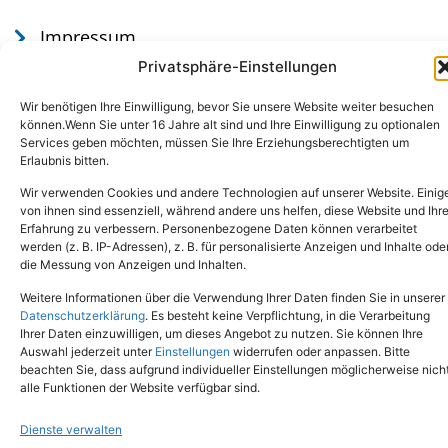
Impressum
Datenschutz
Privatsphäre-Einstellungen
Wir benötigen Ihre Einwilligung, bevor Sie unsere Website weiter besuchen
können.Wenn Sie unter 16 Jahre alt sind und Ihre Einwilligung zu optionalen
Services geben möchten, müssen Sie Ihre Erziehungsberechtigten um
Erlaubnis bitten.
Wir verwenden Cookies und andere Technologien auf unserer Website. Einig
von ihnen sind essenziell, während andere uns helfen, diese Website und Ihr
Erfahrung zu verbessern. Personenbezogene Daten können verarbeitet
werden (z. B. IP-Adressen), z. B. für personalisierte Anzeigen und Inhalte ode
Tel.: (02651) - 77438
info@tierheim-mayen.de
die Messung von Anzeigen und Inhalten.
In der Pluns 1, 56727 Mayen
Weitere Informationen über die Verwendung Ihrer Daten finden Sie in unserer
Datenschutzerklärung
. Es besteht keine Verpflichtung, in die Verarbeitung
Ihrer Daten einzuwilligen, um dieses Angebot zu nutzen. Sie können Ihre
Copyright © 2024. Alle Rechte vorbehalten.
Auswahl jederzeit unter
Einstellungen
widerrufen oder anpassen. Bitte
beachten Sie, dass aufgrund individueller Einstellungen möglicherweise nich
alle Funktionen der Website verfügbar sind.
Dienste verwalten