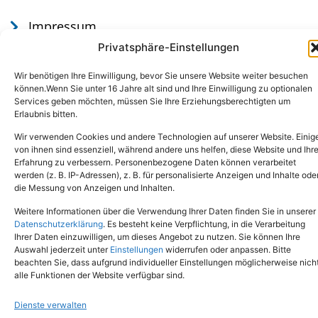
Impressum
Datenschutz
Privatsphäre-Einstellungen
Wir benötigen Ihre Einwilligung, bevor Sie unsere Website weiter besuchen
können.Wenn Sie unter 16 Jahre alt sind und Ihre Einwilligung zu optionalen
Services geben möchten, müssen Sie Ihre Erziehungsberechtigten um
Erlaubnis bitten.
Wir verwenden Cookies und andere Technologien auf unserer Website. Einig
von ihnen sind essenziell, während andere uns helfen, diese Website und Ihr
Erfahrung zu verbessern. Personenbezogene Daten können verarbeitet
werden (z. B. IP-Adressen), z. B. für personalisierte Anzeigen und Inhalte ode
Tel.: (02651) - 77438
info@tierheim-mayen.de
die Messung von Anzeigen und Inhalten.
In der Pluns 1, 56727 Mayen
Weitere Informationen über die Verwendung Ihrer Daten finden Sie in unserer
Datenschutzerklärung
. Es besteht keine Verpflichtung, in die Verarbeitung
Ihrer Daten einzuwilligen, um dieses Angebot zu nutzen. Sie können Ihre
Copyright © 2024. Alle Rechte vorbehalten.
Auswahl jederzeit unter
Einstellungen
widerrufen oder anpassen. Bitte
beachten Sie, dass aufgrund individueller Einstellungen möglicherweise nich
alle Funktionen der Website verfügbar sind.
Dienste verwalten