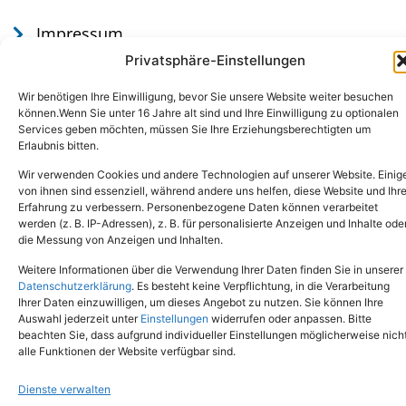
Impressum
Datenschutz
Privatsphäre-Einstellungen
Wir benötigen Ihre Einwilligung, bevor Sie unsere Website weiter besuchen
können.Wenn Sie unter 16 Jahre alt sind und Ihre Einwilligung zu optionalen
Services geben möchten, müssen Sie Ihre Erziehungsberechtigten um
Erlaubnis bitten.
Wir verwenden Cookies und andere Technologien auf unserer Website. Einig
von ihnen sind essenziell, während andere uns helfen, diese Website und Ihr
Erfahrung zu verbessern. Personenbezogene Daten können verarbeitet
werden (z. B. IP-Adressen), z. B. für personalisierte Anzeigen und Inhalte ode
Tel.: (02651) - 77438
info@tierheim-mayen.de
die Messung von Anzeigen und Inhalten.
In der Pluns 1, 56727 Mayen
Weitere Informationen über die Verwendung Ihrer Daten finden Sie in unserer
Datenschutzerklärung
. Es besteht keine Verpflichtung, in die Verarbeitung
Ihrer Daten einzuwilligen, um dieses Angebot zu nutzen. Sie können Ihre
Copyright © 2024. Alle Rechte vorbehalten.
Auswahl jederzeit unter
Einstellungen
widerrufen oder anpassen. Bitte
beachten Sie, dass aufgrund individueller Einstellungen möglicherweise nich
alle Funktionen der Website verfügbar sind.
Dienste verwalten