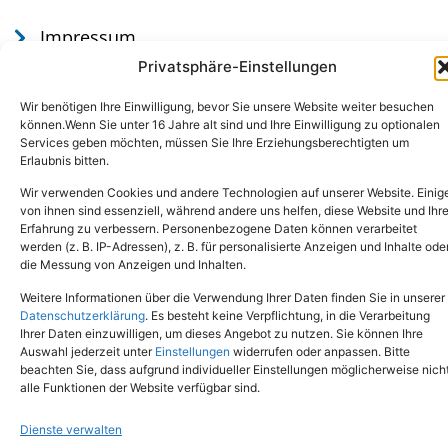
Impressum
Datenschutz
Privatsphäre-Einstellungen
Wir benötigen Ihre Einwilligung, bevor Sie unsere Website weiter besuchen
können.Wenn Sie unter 16 Jahre alt sind und Ihre Einwilligung zu optionalen
Services geben möchten, müssen Sie Ihre Erziehungsberechtigten um
Erlaubnis bitten.
Wir verwenden Cookies und andere Technologien auf unserer Website. Einig
von ihnen sind essenziell, während andere uns helfen, diese Website und Ihr
Erfahrung zu verbessern. Personenbezogene Daten können verarbeitet
werden (z. B. IP-Adressen), z. B. für personalisierte Anzeigen und Inhalte ode
Tel.: (02651) - 77438
info@tierheim-mayen.de
die Messung von Anzeigen und Inhalten.
In der Pluns 1, 56727 Mayen
Weitere Informationen über die Verwendung Ihrer Daten finden Sie in unserer
Datenschutzerklärung
. Es besteht keine Verpflichtung, in die Verarbeitung
Ihrer Daten einzuwilligen, um dieses Angebot zu nutzen. Sie können Ihre
Copyright © 2024. Alle Rechte vorbehalten.
Auswahl jederzeit unter
Einstellungen
widerrufen oder anpassen. Bitte
beachten Sie, dass aufgrund individueller Einstellungen möglicherweise nich
alle Funktionen der Website verfügbar sind.
Dienste verwalten