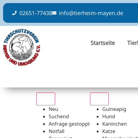
content
02651-77438
info@tierheim-mayen.de
Startseite
Tie
Alle
Alle
Neu
Guineapig
Suchend
Hund
Anfrage gestoppt
Kaninchen
Notfall
Katze