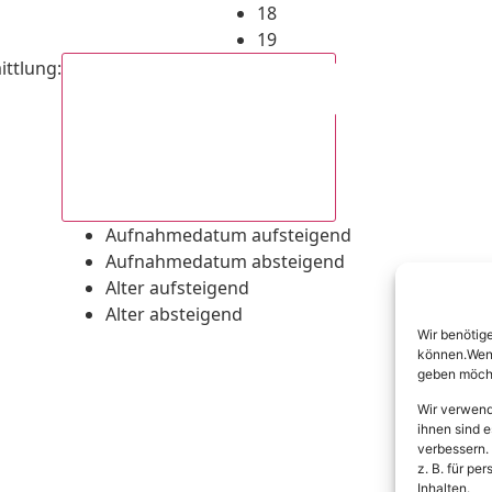
18
19
ittlung
:
Aufnahmedatum absteigend
Aufnahmedatum aufsteigend
Aufnahmedatum absteigend
Alter aufsteigend
Alter absteigend
Wir benötig
können.Wenn 
geben möcht
Wir verwend
ihnen sind e
verbessern.
z. B. für p
Inhalten.