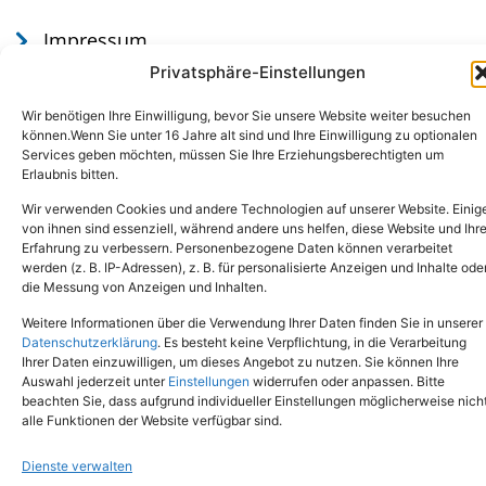
Impressum
Datenschutz
Privatsphäre-Einstellungen
Wir benötigen Ihre Einwilligung, bevor Sie unsere Website weiter besuchen
können.Wenn Sie unter 16 Jahre alt sind und Ihre Einwilligung zu optionalen
Services geben möchten, müssen Sie Ihre Erziehungsberechtigten um
Erlaubnis bitten.
Wir verwenden Cookies und andere Technologien auf unserer Website. Einig
von ihnen sind essenziell, während andere uns helfen, diese Website und Ihr
Erfahrung zu verbessern. Personenbezogene Daten können verarbeitet
werden (z. B. IP-Adressen), z. B. für personalisierte Anzeigen und Inhalte ode
Tel.: (02651) - 77438
info@tierheim-mayen.de
die Messung von Anzeigen und Inhalten.
In der Pluns 1, 56727 Mayen
Weitere Informationen über die Verwendung Ihrer Daten finden Sie in unserer
Datenschutzerklärung
. Es besteht keine Verpflichtung, in die Verarbeitung
Ihrer Daten einzuwilligen, um dieses Angebot zu nutzen. Sie können Ihre
Copyright © 2024. Alle Rechte vorbehalten.
Auswahl jederzeit unter
Einstellungen
widerrufen oder anpassen. Bitte
beachten Sie, dass aufgrund individueller Einstellungen möglicherweise nich
alle Funktionen der Website verfügbar sind.
Dienste verwalten