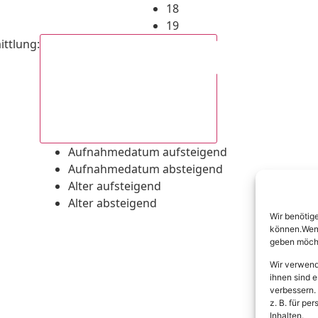
18
19
ittlung
:
Aufnahmedatum absteigend
Aufnahmedatum aufsteigend
Aufnahmedatum absteigend
Alter aufsteigend
Alter absteigend
Wir benötig
können.Wenn 
geben möcht
Wir verwend
ihnen sind e
verbessern.
z. B. für p
Inhalten.