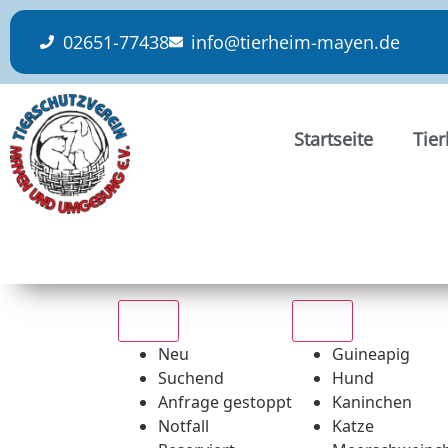
content
02651-77438
info@tierheim-mayen.de
Startseite
Tie
Alle
Alle
Neu
Guineapig
Suchend
Hund
Anfrage gestoppt
Kaninchen
Notfall
Katze