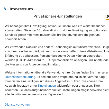
Impressum
Datenschutz
Privatsphäre-Einstellungen
Wir benötigen Ihre Einwilligung, bevor Sie unsere Website weiter besuchen
können.Wenn Sie unter 16 Jahre alt sind und Ihre Einwilligung zu optionalen
Services geben möchten, müssen Sie Ihre Erziehungsberechtigten um
Erlaubnis bitten.
Wir verwenden Cookies und andere Technologien auf unserer Website. Einig
von ihnen sind essenziell, während andere uns helfen, diese Website und Ihr
Erfahrung zu verbessern. Personenbezogene Daten können verarbeitet
werden (z. B. IP-Adressen), z. B. für personalisierte Anzeigen und Inhalte ode
Tel.: (02651) - 77438
info@tierheim-mayen.de
die Messung von Anzeigen und Inhalten.
In der Pluns 1, 56727 Mayen
Weitere Informationen über die Verwendung Ihrer Daten finden Sie in unserer
Datenschutzerklärung
. Es besteht keine Verpflichtung, in die Verarbeitung
Ihrer Daten einzuwilligen, um dieses Angebot zu nutzen. Sie können Ihre
Copyright © 2024. Alle Rechte vorbehalten.
Auswahl jederzeit unter
Einstellungen
widerrufen oder anpassen. Bitte
beachten Sie, dass aufgrund individueller Einstellungen möglicherweise nich
alle Funktionen der Website verfügbar sind.
Dienste verwalten