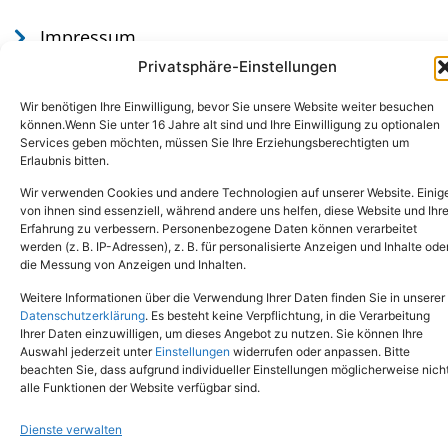
Impressum
Datenschutz
Privatsphäre-Einstellungen
Wir benötigen Ihre Einwilligung, bevor Sie unsere Website weiter besuchen
können.Wenn Sie unter 16 Jahre alt sind und Ihre Einwilligung zu optionalen
Services geben möchten, müssen Sie Ihre Erziehungsberechtigten um
Erlaubnis bitten.
Wir verwenden Cookies und andere Technologien auf unserer Website. Einig
von ihnen sind essenziell, während andere uns helfen, diese Website und Ihr
Erfahrung zu verbessern. Personenbezogene Daten können verarbeitet
werden (z. B. IP-Adressen), z. B. für personalisierte Anzeigen und Inhalte ode
Tel.: (02651) - 77438
info@tierheim-mayen.de
die Messung von Anzeigen und Inhalten.
In der Pluns 1, 56727 Mayen
Weitere Informationen über die Verwendung Ihrer Daten finden Sie in unserer
Datenschutzerklärung
. Es besteht keine Verpflichtung, in die Verarbeitung
Ihrer Daten einzuwilligen, um dieses Angebot zu nutzen. Sie können Ihre
Copyright © 2024. Alle Rechte vorbehalten.
Auswahl jederzeit unter
Einstellungen
widerrufen oder anpassen. Bitte
beachten Sie, dass aufgrund individueller Einstellungen möglicherweise nich
alle Funktionen der Website verfügbar sind.
Dienste verwalten