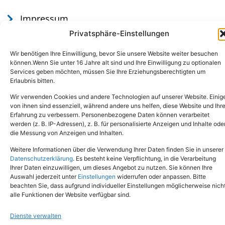
Impressum
Datenschutz
Privatsphäre-Einstellungen
Wir benötigen Ihre Einwilligung, bevor Sie unsere Website weiter besuchen
können.Wenn Sie unter 16 Jahre alt sind und Ihre Einwilligung zu optionalen
Services geben möchten, müssen Sie Ihre Erziehungsberechtigten um
Erlaubnis bitten.
Wir verwenden Cookies und andere Technologien auf unserer Website. Einig
von ihnen sind essenziell, während andere uns helfen, diese Website und Ihr
Erfahrung zu verbessern. Personenbezogene Daten können verarbeitet
werden (z. B. IP-Adressen), z. B. für personalisierte Anzeigen und Inhalte ode
Tel.: (02651) - 77438
info@tierheim-mayen.de
die Messung von Anzeigen und Inhalten.
In der Pluns 1, 56727 Mayen
Weitere Informationen über die Verwendung Ihrer Daten finden Sie in unserer
Datenschutzerklärung
. Es besteht keine Verpflichtung, in die Verarbeitung
Ihrer Daten einzuwilligen, um dieses Angebot zu nutzen. Sie können Ihre
Copyright © 2024. Alle Rechte vorbehalten.
Auswahl jederzeit unter
Einstellungen
widerrufen oder anpassen. Bitte
beachten Sie, dass aufgrund individueller Einstellungen möglicherweise nich
alle Funktionen der Website verfügbar sind.
Dienste verwalten