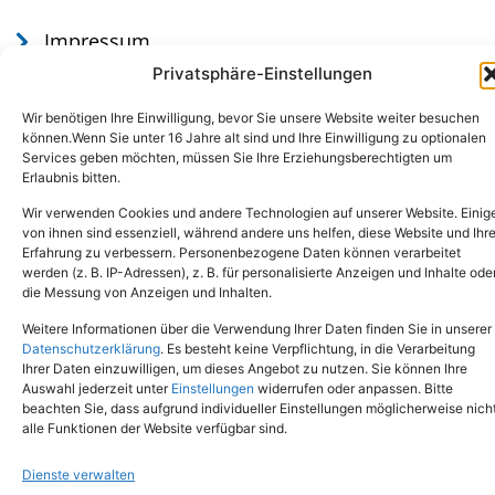
Impressum
Datenschutz
Privatsphäre-Einstellungen
Wir benötigen Ihre Einwilligung, bevor Sie unsere Website weiter besuchen
können.Wenn Sie unter 16 Jahre alt sind und Ihre Einwilligung zu optionalen
Services geben möchten, müssen Sie Ihre Erziehungsberechtigten um
Erlaubnis bitten.
Wir verwenden Cookies und andere Technologien auf unserer Website. Einig
von ihnen sind essenziell, während andere uns helfen, diese Website und Ihr
Erfahrung zu verbessern. Personenbezogene Daten können verarbeitet
werden (z. B. IP-Adressen), z. B. für personalisierte Anzeigen und Inhalte ode
Tel.: (02651) - 77438
info@tierheim-mayen.de
die Messung von Anzeigen und Inhalten.
In der Pluns 1, 56727 Mayen
Weitere Informationen über die Verwendung Ihrer Daten finden Sie in unserer
Datenschutzerklärung
. Es besteht keine Verpflichtung, in die Verarbeitung
Ihrer Daten einzuwilligen, um dieses Angebot zu nutzen. Sie können Ihre
Copyright © 2024. Alle Rechte vorbehalten.
Auswahl jederzeit unter
Einstellungen
widerrufen oder anpassen. Bitte
beachten Sie, dass aufgrund individueller Einstellungen möglicherweise nich
alle Funktionen der Website verfügbar sind.
Dienste verwalten