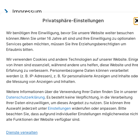
Impressum
Datenschutz
Privatsphäre-Einstellungen
Wir benötigen Ihre Einwilligung, bevor Sie unsere Website weiter besuchen
können.Wenn Sie unter 16 Jahre alt sind und Ihre Einwilligung zu optionalen
Services geben möchten, müssen Sie Ihre Erziehungsberechtigten um
Erlaubnis bitten.
Wir verwenden Cookies und andere Technologien auf unserer Website. Einig
von ihnen sind essenziell, während andere uns helfen, diese Website und Ihr
Erfahrung zu verbessern. Personenbezogene Daten können verarbeitet
werden (z. B. IP-Adressen), z. B. für personalisierte Anzeigen und Inhalte ode
Tel.: (02651) - 77438
info@tierheim-mayen.de
die Messung von Anzeigen und Inhalten.
In der Pluns 1, 56727 Mayen
Weitere Informationen über die Verwendung Ihrer Daten finden Sie in unserer
Datenschutzerklärung
. Es besteht keine Verpflichtung, in die Verarbeitung
Ihrer Daten einzuwilligen, um dieses Angebot zu nutzen. Sie können Ihre
Copyright © 2024. Alle Rechte vorbehalten.
Auswahl jederzeit unter
Einstellungen
widerrufen oder anpassen. Bitte
beachten Sie, dass aufgrund individueller Einstellungen möglicherweise nich
alle Funktionen der Website verfügbar sind.
Dienste verwalten