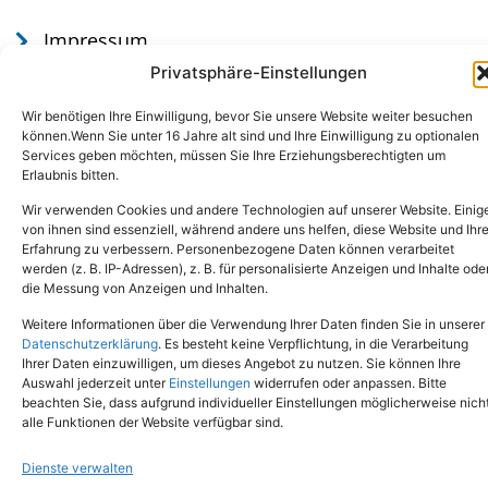
Impressum
Datenschutz
Privatsphäre-Einstellungen
Wir benötigen Ihre Einwilligung, bevor Sie unsere Website weiter besuchen
können.Wenn Sie unter 16 Jahre alt sind und Ihre Einwilligung zu optionalen
Services geben möchten, müssen Sie Ihre Erziehungsberechtigten um
Erlaubnis bitten.
Wir verwenden Cookies und andere Technologien auf unserer Website. Einig
von ihnen sind essenziell, während andere uns helfen, diese Website und Ihr
Erfahrung zu verbessern. Personenbezogene Daten können verarbeitet
werden (z. B. IP-Adressen), z. B. für personalisierte Anzeigen und Inhalte ode
Tel.: (02651) - 77438
info@tierheim-mayen.de
die Messung von Anzeigen und Inhalten.
In der Pluns 1, 56727 Mayen
Weitere Informationen über die Verwendung Ihrer Daten finden Sie in unserer
Datenschutzerklärung
. Es besteht keine Verpflichtung, in die Verarbeitung
Ihrer Daten einzuwilligen, um dieses Angebot zu nutzen. Sie können Ihre
Copyright © 2024. Alle Rechte vorbehalten.
Auswahl jederzeit unter
Einstellungen
widerrufen oder anpassen. Bitte
beachten Sie, dass aufgrund individueller Einstellungen möglicherweise nich
alle Funktionen der Website verfügbar sind.
Dienste verwalten