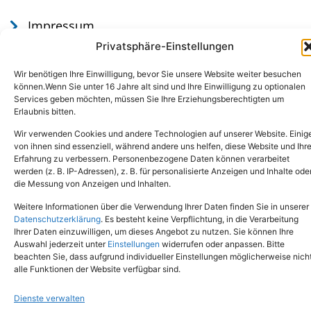
Impressum
Datenschutz
Privatsphäre-Einstellungen
Wir benötigen Ihre Einwilligung, bevor Sie unsere Website weiter besuchen
können.Wenn Sie unter 16 Jahre alt sind und Ihre Einwilligung zu optionalen
Services geben möchten, müssen Sie Ihre Erziehungsberechtigten um
Erlaubnis bitten.
Wir verwenden Cookies und andere Technologien auf unserer Website. Einig
von ihnen sind essenziell, während andere uns helfen, diese Website und Ihr
Erfahrung zu verbessern. Personenbezogene Daten können verarbeitet
werden (z. B. IP-Adressen), z. B. für personalisierte Anzeigen und Inhalte ode
Tel.: (02651) - 77438
info@tierheim-mayen.de
die Messung von Anzeigen und Inhalten.
In der Pluns 1, 56727 Mayen
Weitere Informationen über die Verwendung Ihrer Daten finden Sie in unserer
Datenschutzerklärung
. Es besteht keine Verpflichtung, in die Verarbeitung
Ihrer Daten einzuwilligen, um dieses Angebot zu nutzen. Sie können Ihre
Copyright © 2024. Alle Rechte vorbehalten.
Auswahl jederzeit unter
Einstellungen
widerrufen oder anpassen. Bitte
beachten Sie, dass aufgrund individueller Einstellungen möglicherweise nich
alle Funktionen der Website verfügbar sind.
Dienste verwalten