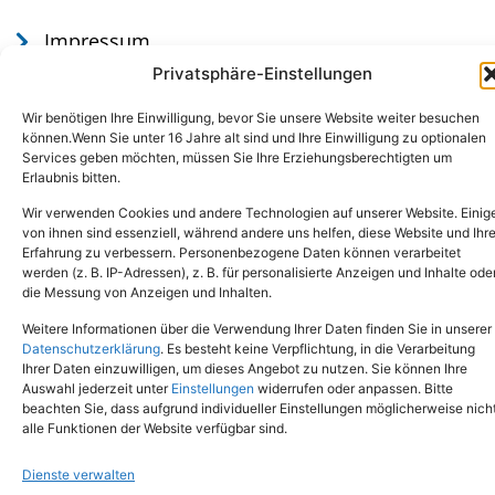
Impressum
Datenschutz
Privatsphäre-Einstellungen
Wir benötigen Ihre Einwilligung, bevor Sie unsere Website weiter besuchen
können.Wenn Sie unter 16 Jahre alt sind und Ihre Einwilligung zu optionalen
Services geben möchten, müssen Sie Ihre Erziehungsberechtigten um
Erlaubnis bitten.
Wir verwenden Cookies und andere Technologien auf unserer Website. Einig
von ihnen sind essenziell, während andere uns helfen, diese Website und Ihr
Erfahrung zu verbessern. Personenbezogene Daten können verarbeitet
werden (z. B. IP-Adressen), z. B. für personalisierte Anzeigen und Inhalte ode
Tel.: (02651) - 77438
info@tierheim-mayen.de
die Messung von Anzeigen und Inhalten.
In der Pluns 1, 56727 Mayen
Weitere Informationen über die Verwendung Ihrer Daten finden Sie in unserer
Datenschutzerklärung
. Es besteht keine Verpflichtung, in die Verarbeitung
Ihrer Daten einzuwilligen, um dieses Angebot zu nutzen. Sie können Ihre
Copyright © 2024. Alle Rechte vorbehalten.
Auswahl jederzeit unter
Einstellungen
widerrufen oder anpassen. Bitte
beachten Sie, dass aufgrund individueller Einstellungen möglicherweise nich
alle Funktionen der Website verfügbar sind.
Dienste verwalten