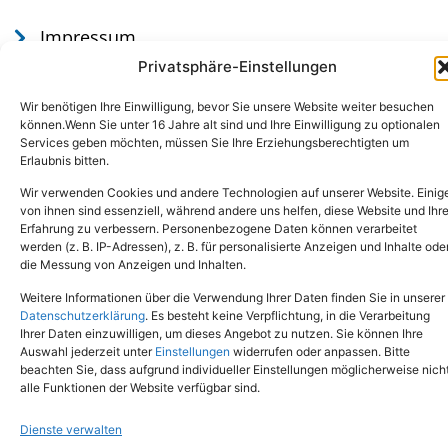
Impressum
Datenschutz
Privatsphäre-Einstellungen
Wir benötigen Ihre Einwilligung, bevor Sie unsere Website weiter besuchen
können.Wenn Sie unter 16 Jahre alt sind und Ihre Einwilligung zu optionalen
Services geben möchten, müssen Sie Ihre Erziehungsberechtigten um
Erlaubnis bitten.
Wir verwenden Cookies und andere Technologien auf unserer Website. Einig
von ihnen sind essenziell, während andere uns helfen, diese Website und Ihr
Erfahrung zu verbessern. Personenbezogene Daten können verarbeitet
werden (z. B. IP-Adressen), z. B. für personalisierte Anzeigen und Inhalte ode
Tel.: (02651) - 77438
info@tierheim-mayen.de
die Messung von Anzeigen und Inhalten.
In der Pluns 1, 56727 Mayen
Weitere Informationen über die Verwendung Ihrer Daten finden Sie in unserer
Datenschutzerklärung
. Es besteht keine Verpflichtung, in die Verarbeitung
Ihrer Daten einzuwilligen, um dieses Angebot zu nutzen. Sie können Ihre
Copyright © 2024. Alle Rechte vorbehalten.
Auswahl jederzeit unter
Einstellungen
widerrufen oder anpassen. Bitte
beachten Sie, dass aufgrund individueller Einstellungen möglicherweise nich
alle Funktionen der Website verfügbar sind.
Dienste verwalten