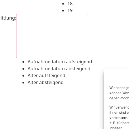
18
19
ittlung
:
Aufnahmedatum absteigend
Aufnahmedatum aufsteigend
Aufnahmedatum absteigend
Alter aufsteigend
Alter absteigend
Wir benötig
können.Wenn 
geben möcht
Wir verwend
ihnen sind e
verbessern.
z. B. für p
Inhalten.