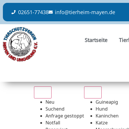
content
02651-77438
info@tierheim-mayen.de
Startseite
Tie
Alle
Alle
Neu
Guineapig
Suchend
Hund
Anfrage gestoppt
Kaninchen
Notfall
Katze