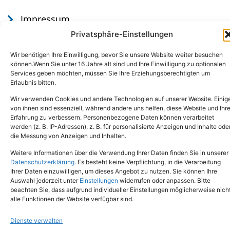
Impressum
Datenschutz
Privatsphäre-Einstellungen
Wir benötigen Ihre Einwilligung, bevor Sie unsere Website weiter besuchen
können.Wenn Sie unter 16 Jahre alt sind und Ihre Einwilligung zu optionalen
Services geben möchten, müssen Sie Ihre Erziehungsberechtigten um
Erlaubnis bitten.
Wir verwenden Cookies und andere Technologien auf unserer Website. Einig
von ihnen sind essenziell, während andere uns helfen, diese Website und Ihr
Erfahrung zu verbessern. Personenbezogene Daten können verarbeitet
werden (z. B. IP-Adressen), z. B. für personalisierte Anzeigen und Inhalte ode
Tel.: (02651) - 77438
info@tierheim-mayen.de
die Messung von Anzeigen und Inhalten.
In der Pluns 1, 56727 Mayen
Weitere Informationen über die Verwendung Ihrer Daten finden Sie in unserer
Datenschutzerklärung
. Es besteht keine Verpflichtung, in die Verarbeitung
Ihrer Daten einzuwilligen, um dieses Angebot zu nutzen. Sie können Ihre
Copyright © 2024. Alle Rechte vorbehalten.
Auswahl jederzeit unter
Einstellungen
widerrufen oder anpassen. Bitte
beachten Sie, dass aufgrund individueller Einstellungen möglicherweise nich
alle Funktionen der Website verfügbar sind.
Dienste verwalten