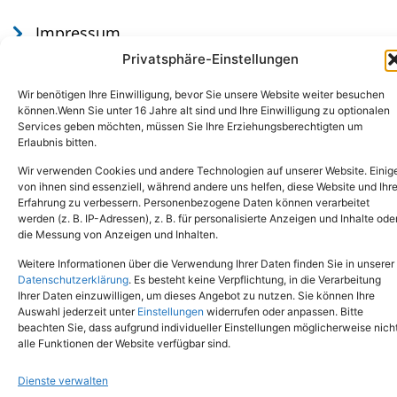
Impressum
Datenschutz
Privatsphäre-Einstellungen
Wir benötigen Ihre Einwilligung, bevor Sie unsere Website weiter besuchen
können.Wenn Sie unter 16 Jahre alt sind und Ihre Einwilligung zu optionalen
Services geben möchten, müssen Sie Ihre Erziehungsberechtigten um
Erlaubnis bitten.
Wir verwenden Cookies und andere Technologien auf unserer Website. Einig
von ihnen sind essenziell, während andere uns helfen, diese Website und Ihr
Erfahrung zu verbessern. Personenbezogene Daten können verarbeitet
werden (z. B. IP-Adressen), z. B. für personalisierte Anzeigen und Inhalte ode
Tel.: (02651) - 77438
info@tierheim-mayen.de
die Messung von Anzeigen und Inhalten.
In der Pluns 1, 56727 Mayen
Weitere Informationen über die Verwendung Ihrer Daten finden Sie in unserer
Datenschutzerklärung
. Es besteht keine Verpflichtung, in die Verarbeitung
Ihrer Daten einzuwilligen, um dieses Angebot zu nutzen. Sie können Ihre
Copyright © 2024. Alle Rechte vorbehalten.
Auswahl jederzeit unter
Einstellungen
widerrufen oder anpassen. Bitte
beachten Sie, dass aufgrund individueller Einstellungen möglicherweise nich
alle Funktionen der Website verfügbar sind.
Dienste verwalten