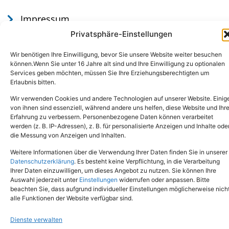
Impressum
Datenschutz
Privatsphäre-Einstellungen
Wir benötigen Ihre Einwilligung, bevor Sie unsere Website weiter besuchen
können.Wenn Sie unter 16 Jahre alt sind und Ihre Einwilligung zu optionalen
Services geben möchten, müssen Sie Ihre Erziehungsberechtigten um
Erlaubnis bitten.
Wir verwenden Cookies und andere Technologien auf unserer Website. Einig
von ihnen sind essenziell, während andere uns helfen, diese Website und Ihr
Erfahrung zu verbessern. Personenbezogene Daten können verarbeitet
werden (z. B. IP-Adressen), z. B. für personalisierte Anzeigen und Inhalte ode
Tel.: (02651) - 77438
info@tierheim-mayen.de
die Messung von Anzeigen und Inhalten.
In der Pluns 1, 56727 Mayen
Weitere Informationen über die Verwendung Ihrer Daten finden Sie in unserer
Datenschutzerklärung
. Es besteht keine Verpflichtung, in die Verarbeitung
Ihrer Daten einzuwilligen, um dieses Angebot zu nutzen. Sie können Ihre
Copyright © 2024. Alle Rechte vorbehalten.
Auswahl jederzeit unter
Einstellungen
widerrufen oder anpassen. Bitte
beachten Sie, dass aufgrund individueller Einstellungen möglicherweise nich
alle Funktionen der Website verfügbar sind.
Dienste verwalten